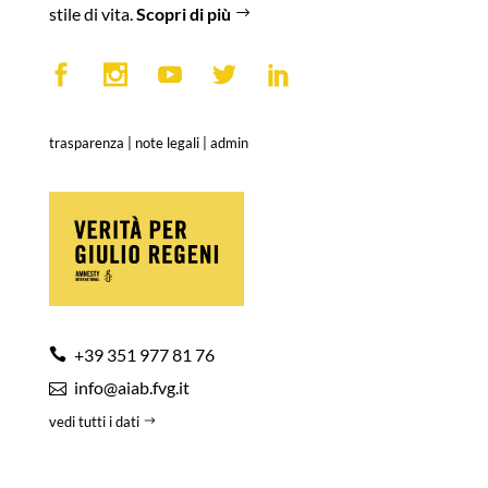
stile di vita.
Scopri di più
trasparenza
|
note legali
|
admin
+39 351 977 81 76
info@aiab.fvg.it
vedi tutti i dati